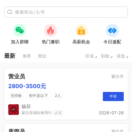
加入群聊
热门兼职
高薪机会
今日速配
最新
推荐
附近
区域
职能
筛选
营业员
蒙自市
2800-3500元
无经验
初中及以下
2人
申请
杨菲
蒙自喜铺副食商行
认证
2026-07-26
库管员
蒙自市