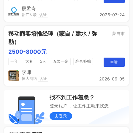
五险一金
段孟奇
新广互联
认证
2026-07-24
移动商客培推经理（蒙自 / 建水 / 弥
蒙自市
勒）
2500-8000元
一年
大专
5人
五险一金
综合补贴
申请
销售奖金
包吃住
李师
恒大网络
认证
2026-06-05
找不到工作着急？
登录账户 ，让工作主动来找您
去登录