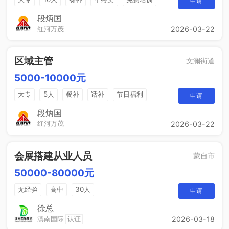
申请
晋升空间
节日福利
年度旅游
段炳国
红河万茂
2026-03-22
区域主管
文澜街道
5000-10000元
大专
5人
餐补
话补
节日福利
申请
带薪年假
工作餐
年终奖
免费培训
段炳国
红河万茂
2026-03-22
晋升空间
会展搭建从业人员
蒙自市
50000-80000元
无经验
高中
30人
申请
徐总
滇南国际
认证
2026-03-18