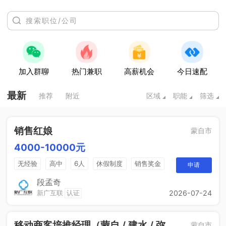
加入群聊
热门兼职
高薪机会
今日速配
最新
推荐
附近
区域
职能
筛选
销售红娘
蒙自市
4000-10000元
无经验
高中
6人
休假制度
销售奖金
申请
五险一金
段孟奇
新广互联
认证
2026-07-24
移动商客培推经理（蒙自 / 建水 / 弥
蒙自市