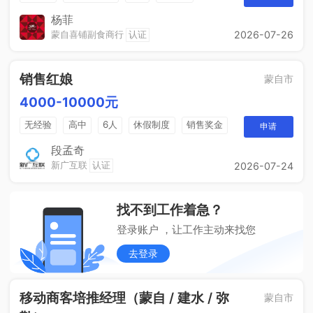
杨菲
蒙自喜铺副食商行
认证
2026-07-26
销售红娘
蒙自市
4000-10000元
无经验
高中
6人
休假制度
销售奖金
申请
五险一金
段孟奇
新广互联
认证
2026-07-24
找不到工作着急？
登录账户 ，让工作主动来找您
去登录
移动商客培推经理（蒙自 / 建水 / 弥
蒙自市