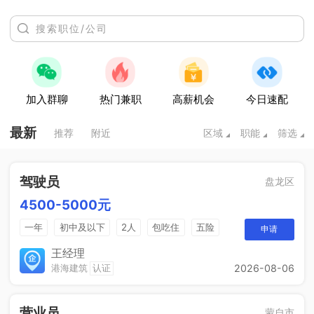
加入群聊
热门兼职
高薪机会
今日速配
最新
推荐
附近
区域
职能
筛选
驾驶员
盘龙区
4500-5000元
一年
初中及以下
2人
包吃住
五险
申请
一个月四天休息
王经理
港海建筑
认证
2026-08-06
营业员
蒙自市