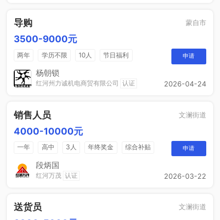
导购
蒙自市
3500-9000元
两年
学历不限
10人
节日福利
申请
带薪年假
年终奖
免费培训
晋升空间
杨朝锁
红河州力诚机电商贸有限公司
认证
2026-04-24
销售人员
文澜街道
4000-10000元
一年
高中
3人
年终奖金
综合补贴
申请
奖励计划
段炳国
红河万茂
认证
2026-03-22
送货员
文澜街道