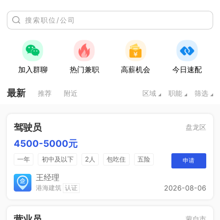
加入群聊
热门兼职
高薪机会
今日速配
最新
推荐
附近
区域
职能
筛选
驾驶员
盘龙区
4500-5000元
一年
初中及以下
2人
包吃住
五险
申请
一个月四天休息
王经理
港海建筑
认证
2026-08-06
营业员
蒙自市