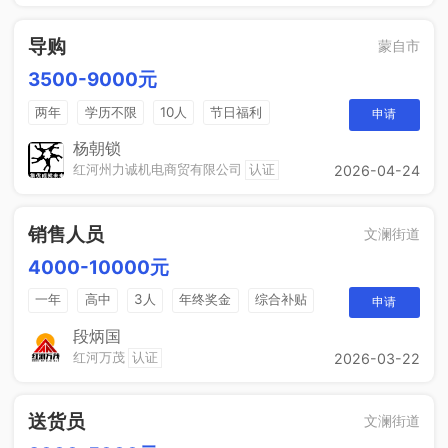
导购
蒙自市
3500-9000元
两年
学历不限
10人
节日福利
申请
带薪年假
年终奖
免费培训
晋升空间
杨朝锁
红河州力诚机电商贸有限公司
认证
2026-04-24
销售人员
文澜街道
4000-10000元
一年
高中
3人
年终奖金
综合补贴
申请
奖励计划
段炳国
红河万茂
认证
2026-03-22
送货员
文澜街道