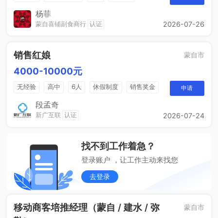
杨菲
蒙自喜铺副食商行
认证
2026-07-26
销售红娘
蒙自市
4000-10000元
无经验
高中
6人
休假制度
销售奖金
申请
五险一金
段孟奇
新广互联
认证
2026-07-24
找不到工作着急？
登录账户 ，让工作主动来找您
去登录
移动商客培推经理（蒙自 / 建水 / 弥
蒙自市