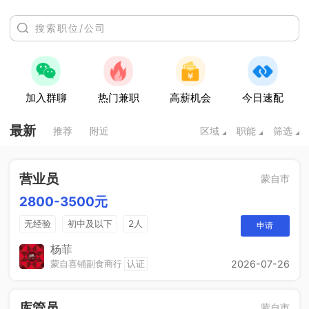
加入群聊
热门兼职
高薪机会
今日速配
最新
推荐
附近
区域
职能
筛选
营业员
蒙自市
2800-3500元
无经验
初中及以下
2人
申请
杨菲
蒙自喜铺副食商行
认证
2026-07-26
库管员
蒙自市