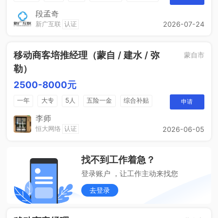
五险一金
段孟奇
新广互联
认证
2026-07-24
移动商客培推经理（蒙自 / 建水 / 弥
蒙自市
勒）
2500-8000元
一年
大专
5人
五险一金
综合补贴
申请
销售奖金
包吃住
李师
恒大网络
认证
2026-06-05
找不到工作着急？
登录账户 ，让工作主动来找您
去登录