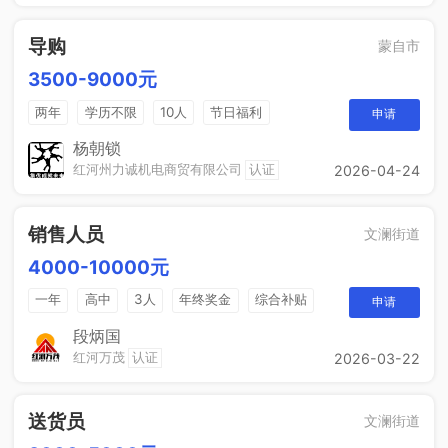
导购
蒙自市
3500-9000元
两年
学历不限
10人
节日福利
申请
带薪年假
年终奖
免费培训
晋升空间
杨朝锁
红河州力诚机电商贸有限公司
认证
2026-04-24
销售人员
文澜街道
4000-10000元
一年
高中
3人
年终奖金
综合补贴
申请
奖励计划
段炳国
红河万茂
认证
2026-03-22
送货员
文澜街道