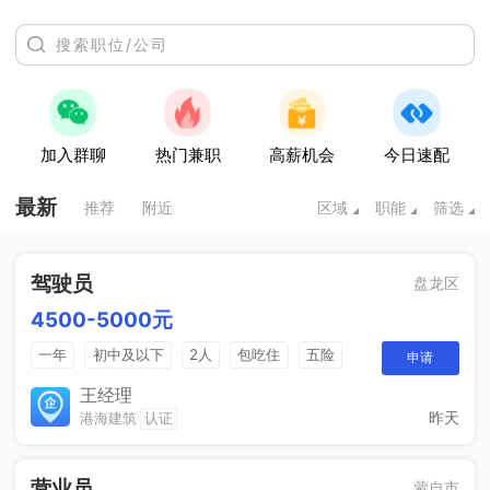
加入群聊
热门兼职
高薪机会
今日速配
最新
推荐
附近
区域
职能
筛选
驾驶员
盘龙区
4500-5000元
一年
初中及以下
2人
包吃住
五险
申请
一个月四天休息
王经理
昨天
港海建筑
认证
营业员
蒙自市