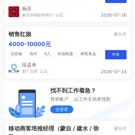
杨菲
蒙自喜铺副食商行
认证
2026-07-26
销售红娘
蒙自市
4000-10000元
无经验
高中
6人
休假制度
销售奖金
申请
五险一金
段孟奇
新广互联
认证
2026-07-24
找不到工作着急？
登录账户 ，让工作主动来找您
去登录
移动商客培推经理（蒙自 / 建水 / 弥
蒙自市