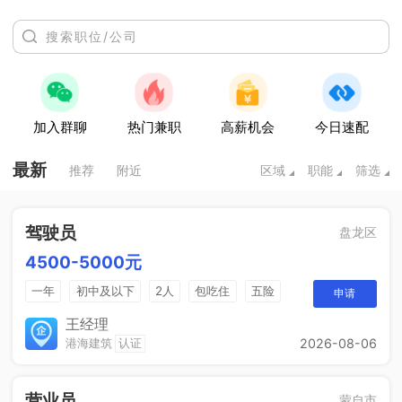
加入群聊
热门兼职
高薪机会
今日速配
最新
推荐
附近
区域
职能
筛选
驾驶员
盘龙区
4500-5000元
一年
初中及以下
2人
包吃住
五险
申请
一个月四天休息
王经理
港海建筑
认证
2026-08-06
营业员
蒙自市