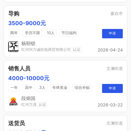
导购
蒙自市
3500-9000元
两年
学历不限
10人
节日福利
申请
带薪年假
年终奖
免费培训
晋升空间
杨朝锁
红河州力诚机电商贸有限公司
认证
2026-04-24
销售人员
文澜街道
4000-10000元
一年
高中
3人
年终奖金
综合补贴
申请
奖励计划
段炳国
红河万茂
认证
2026-03-22
送货员
文澜街道