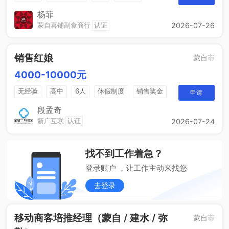
杨菲
蒙自喜铺副食商行
认证
2026-07-26
销售红娘
蒙自市
4000-10000元
无经验
高中
6人
休假制度
销售奖金
申请
五险一金
段孟奇
新广互联
认证
2026-07-24
找不到工作着急？
登录账户 ，让工作主动来找您
去登录
移动商客培推经理（蒙自 / 建水 / 弥
蒙自市