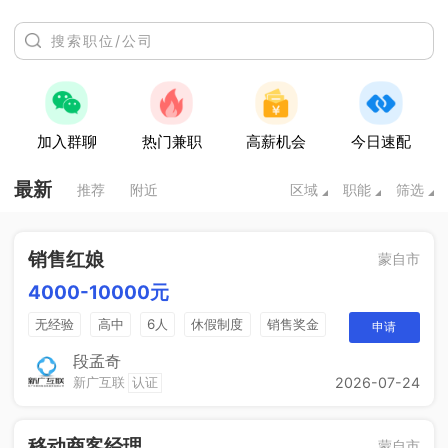
加入群聊
热门兼职
高薪机会
今日速配
最新
推荐
附近
区域
职能
筛选
销售红娘
蒙自市
4000-10000元
无经验
高中
6人
休假制度
销售奖金
申请
五险一金
段孟奇
新广互联
认证
2026-07-24
移动商客经理
蒙自市