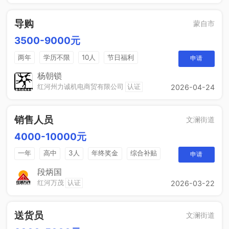
导购
蒙自市
3500-9000元
两年
学历不限
10人
节日福利
申请
带薪年假
年终奖
免费培训
晋升空间
杨朝锁
红河州力诚机电商贸有限公司
认证
2026-04-24
销售人员
文澜街道
4000-10000元
一年
高中
3人
年终奖金
综合补贴
申请
奖励计划
段炳国
红河万茂
认证
2026-03-22
送货员
文澜街道