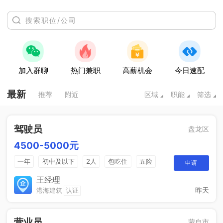
加入群聊
热门兼职
高薪机会
今日速配
最新
推荐
附近
区域
职能
筛选
驾驶员
盘龙区
4500-5000元
一年
初中及以下
2人
包吃住
五险
申请
一个月四天休息
王经理
昨天
港海建筑
认证
营业员
蒙自市