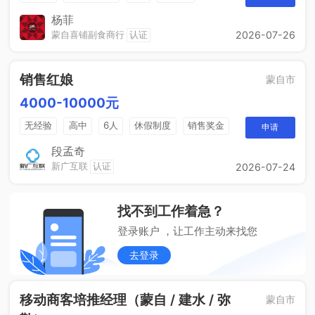
杨菲
蒙自喜铺副食商行
认证
2026-07-26
销售红娘
蒙自市
4000-10000元
无经验
高中
6人
休假制度
销售奖金
申请
五险一金
段孟奇
新广互联
认证
2026-07-24
找不到工作着急？
登录账户 ，让工作主动来找您
去登录
移动商客培推经理（蒙自 / 建水 / 弥
蒙自市