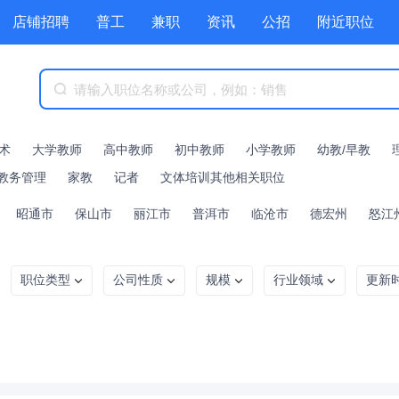
店铺招聘
普工
兼职
资讯
公招
附近职位
术
大学教师
高中教师
初中教师
小学教师
幼教/早教
/教务管理
家教
记者
文体培训其他相关职位
昭通市
保山市
丽江市
普洱市
临沧市
德宏州
怒江
职位类型
公司性质
规模
行业领域
更新