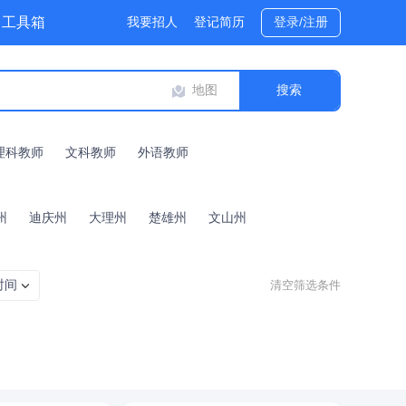
工具箱
我要招人
登记简历
登录/注册
地图
理科教师
文科教师
外语教师
州
迪庆州
大理州
楚雄州
文山州
时间
清空筛选条件