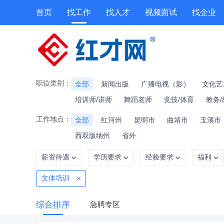
首页
找工作
找人才
视频面试
找企业
职位类别：
全部
新闻出版
广播电视（影）
文化艺
培训师/讲师
舞蹈老师
竞技/体育
教务
工作地点：
全部
红河州
昆明市
曲靖市
玉溪市
西双版纳州
省外
薪资待遇
学历要求
经验要求
福利
文体培训
综合排序
急聘专区