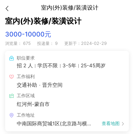
室内(外)装修/装潢设计
室内(外)装修/装潢设计
3000-10000元
浏览量： 675
投递量： 9
更新于：2024-02-29
职位要求
招 2 人
学历不限
3-5年
25-45周岁
工作福利
交通补助
晋升空间
工作区域
红河州-蒙自市
工作地址
中南国际商贸城1区(北京路与横四路交叉口南约200米)
查看地图